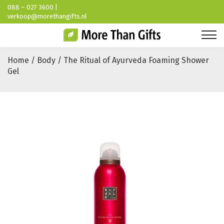
088 – 027 3600 |
verkoop@morethangifts.nl
Home / Body / The Ritual of Ayurveda Foaming Shower
Gel