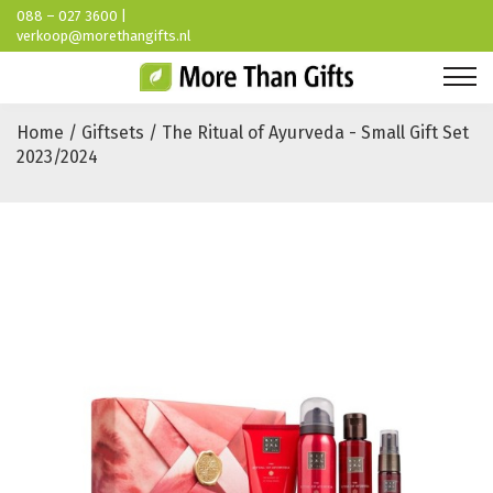
088 – 027 3600 |
verkoop@morethangifts.nl
Home / Giftsets / The Ritual of Ayurveda - Small Gift Set
2023/2024